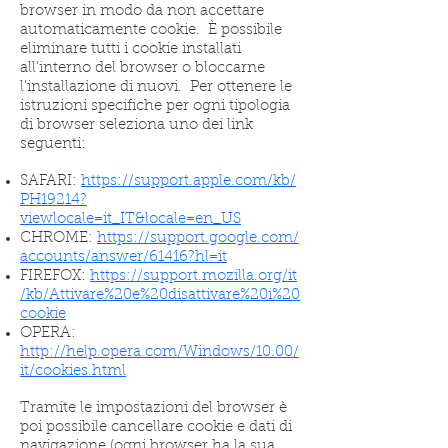
browser in modo da non accettare
automaticamente cookie. È possibile
eliminare tutti i cookie installati
all’interno del browser o bloccarne
l’installazione di nuovi. Per ottenere le
istruzioni specifiche per ogni tipologia
di browser seleziona uno dei link
seguenti:
SAFARI:
https://support.apple.com/kb/
PH19214?
viewlocale=it_IT&locale=en_US
CHROME:
https://support.google.com/
accounts/answer/61416?hl=it
FIREFOX:
https://support.mozilla.org/it
/kb/Attivare%20e%20disattivare%20i%20
cookie
OPERA:
http://help.opera.com/Windows/10.00/
it/cookies.html
Tramite le impostazioni del browser è
poi possibile cancellare cookie e dati di
navigazione (ogni browser ha la sua