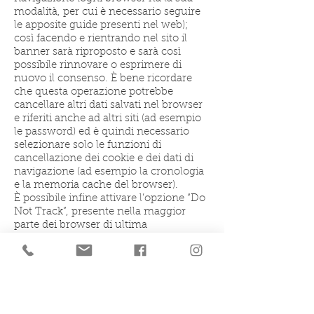
modalità, per cui è necessario seguire
le apposite guide presenti nel web);
così facendo e rientrando nel sito il
banner sarà riproposto e sarà così
possibile rinnovare o esprimere di
nuovo il consenso. È bene ricordare
che questa operazione potrebbe
cancellare altri dati salvati nel browser
e riferiti anche ad altri siti (ad esempio
le password) ed è quindi necessario
selezionare solo le funzioni di
cancellazione dei cookie e dei dati di
navigazione (ad esempio la cronologia
e la memoria cache del browser).
È possibile infine attivare l’opzione “Do
Not Track”, presente nella maggior
parte dei browser di ultima
generazione. I siti web progettati in
modo da rispettare questa opzione,
quando viene attivata, dovrebbero
automaticamente smettere di
raccogliere alcuni tuoi dati di
navigazione. Come detto, tuttavia, non