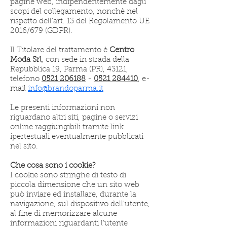
pagine web, indipendentemente dagli
scopi del collegamento, nonchè nel
rispetto dell'art. 13 del Regolamento UE
2016/679 (GDPR).
Il Titolare del trattamento è
Centro
Moda Srl
, con sede in strada della
Repubblica 19, Parma (PR), 43121,
telefono
0521 206188
-
0521 284410
, e-
mail
info@brandoparma.it
Le presenti informazioni non
riguardano altri siti, pagine o servizi
online raggiungibili tramite link
ipertestuali eventualmente pubblicati
nel sito.
Che cosa sono i cookie?
I cookie sono stringhe di testo di
piccola dimensione che un sito web
può inviare ed installare, durante la
navigazione, sul dispositivo dell'utente,
al fine di memorizzare alcune
informazioni riguardanti l’utente